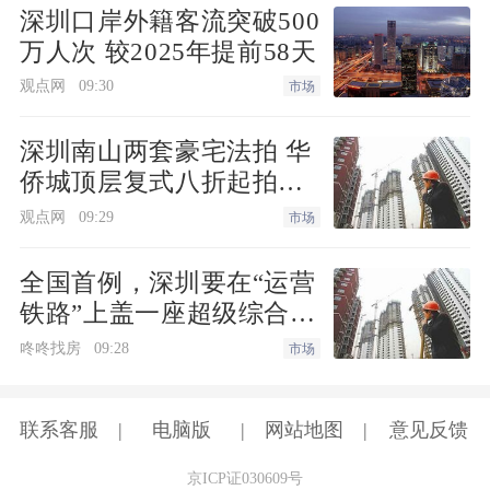
深圳口岸外籍客流突破500
万人次 较2025年提前58天
观点网
09:30
市场
深圳南山两套豪宅法拍 华
侨城顶层复式八折起拍深
圳湾住宅1334.98万起
观点网
09:29
市场
全国首例，深圳要在“运营
铁路”上盖一座超级综合
体！
咚咚找房
09:28
市场
联系客服
电脑版
网站地图
意见反馈
京ICP证030609号