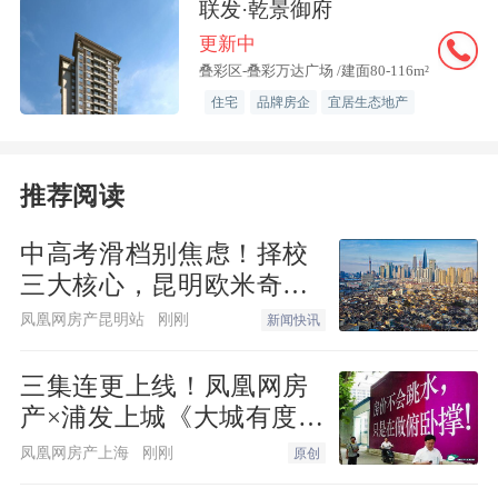
联发·乾景御府
更新中
叠彩区-叠彩万达广场 /建面80-116m²
住宅
品牌房企
宜居生态地产
推荐阅读
中高考滑档别焦虑！择校
三大核心，昆明欧米奇一
站式覆盖
凤凰网房产昆明站
刚刚
新闻快讯
三集连更上线！凤凰网房
产×浦发上城《大城有度》
纪录片 见证一座百万方大
凤凰网房产上海
刚刚
原创
城生长