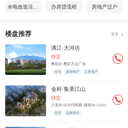
水电改造注意事项
办房贷流程
房地产过户
楼盘推荐
更多
漓江·大河坊
待定
叠彩区-叠彩万达广场
住宅
旅游地产
江景地产
金科·集美江山
待定
八里街-沃尔玛商圈 /建面96-120m²
住宅
品牌房企