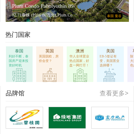
Plum Condo Paholyothin 89
82.71泰铢 (约16.80万元),Plum Condo Paholyothin 891室1厅
泰国·曼谷
热门国家
泰国
英国
澳洲
美国
利好不断，泰
英国脱欧，房
华人全球置业
EB-5签证有
除
国房产迎来投
价会变？
热点国家，好
变，美国置业
大
资好时机
盘一网打尽！
选择哪？
色
品牌馆
查看更多>